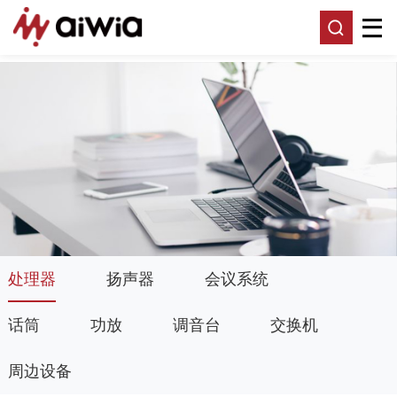
处理器
扬声器
会议系统
话筒
功放
调音台
交换机
周边设备