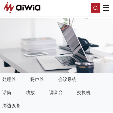
处理器
扬声器
会议系统
话筒
功放
调音台
交换机
周边设备